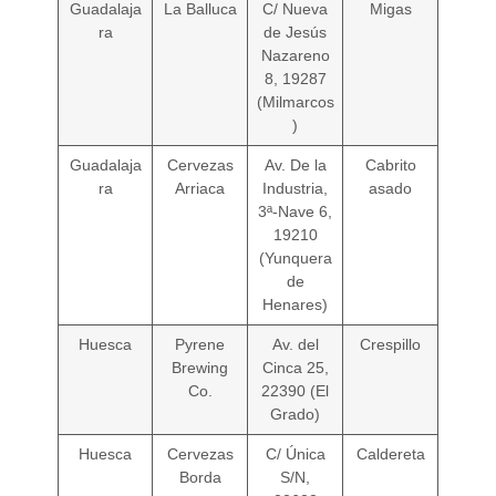
Guadalaja
La Balluca
C/ Nueva
Migas
ra
de Jesús
Nazareno
8, 19287
(Milmarcos
)
Guadalaja
Cervezas
Av. De la
Cabrito
ra
Arriaca
Industria,
asado
3ª-Nave 6,
19210
(Yunquera
de
Henares)
Huesca
Pyrene
Av. del
Crespillo
Brewing
Cinca 25,
Co.
22390 (El
Grado)
Huesca
Cervezas
C/ Única
Caldereta
Borda
S/N,