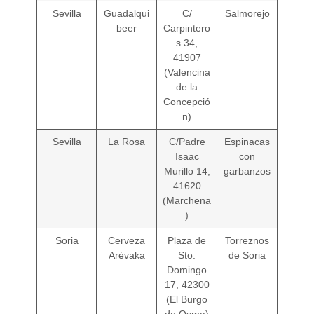
Sevilla
Guadalqui
C/
Salmorejo
beer
Carpintero
s 34,
41907
(Valencina
de la
Concepció
n)
Sevilla
La Rosa
C/Padre
Espinacas
Isaac
con
Murillo 14,
garbanzos
41620
(Marchena
)
Soria
Cerveza
Plaza de
Torreznos
Arévaka
Sto.
de Soria
Domingo
17, 42300
(El Burgo