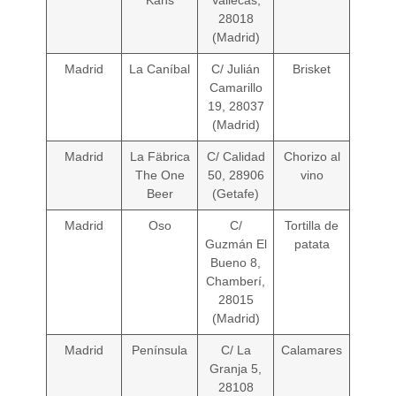
Kahs
Vallecas,
28018
(Madrid)
Madrid
La Caníbal
C/ Julián
Brisket
Camarillo
19, 28037
(Madrid)
Madrid
La Fäbrica
C/ Calidad
Chorizo al
The One
50, 28906
vino
Beer
(Getafe)
Madrid
Oso
C/
Tortilla de
Guzmán El
patata
Bueno 8,
Chamberí,
28015
(Madrid)
Madrid
Península
C/ La
Calamares
Granja 5,
28108