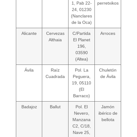
1, Pab 22-
perretxikos
24, 01230
(Nanclares
de la Oca)
Alicante
Cervezas
C/Partida
Arroces
Althaia
El Planet
196,
03590
(Altea)
Ávila
Raíz
Pol. La
Chuletón
Cuadrada
Peguera,
de Ávila
19, 05110
(El
Barraco)
Badajoz
Ballut
Pol. El
Jamón
Nevero,
ibérico de
Manzana
bellota
C2, C/18,
Nave 25,