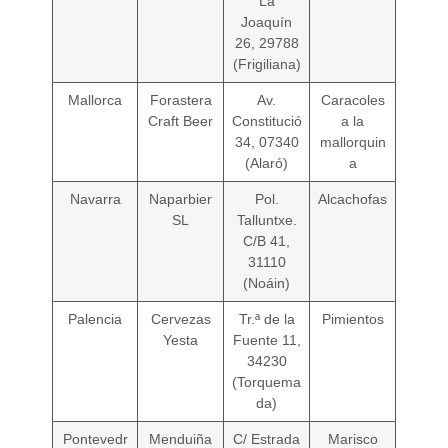
La
Joaquín
26, 29788
(Frigiliana)
Mallorca
Forastera
Av.
Caracoles
Craft Beer
Constitució
a la
34, 07340
mallorquin
(Alaró)
a
Navarra
Naparbier
Pol.
Alcachofas
SL
Talluntxe.
C/B 41,
31110
(Noáin)
Palencia
Cervezas
Tr.ª de la
Pimientos
Yesta
Fuente 11,
34230
(Torquema
da)
Pontevedr
Menduiña
C/ Estrada
Marisco