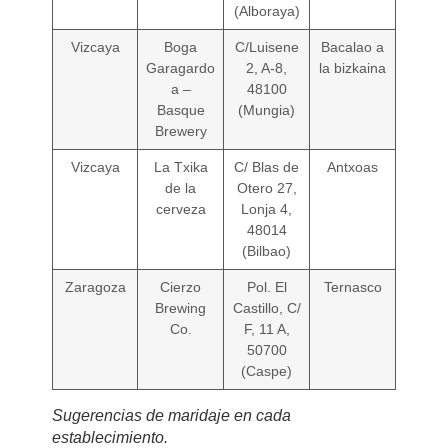
(Alboraya)
Vizcaya
Boga
C/Luisene
Bacalao a
Garagardo
2, A-8,
la bizkaina
a –
48100
Basque
(Mungia)
Brewery
Vizcaya
La Txika
C/ Blas de
Antxoas
de la
Otero 27,
cerveza
Lonja 4,
48014
(Bilbao)
Zaragoza
Cierzo
Pol. El
Ternasco
Brewing
Castillo, C/
Co.
F, 11 A,
50700
(Caspe)
Sugerencias de maridaje en cada
establecimiento.