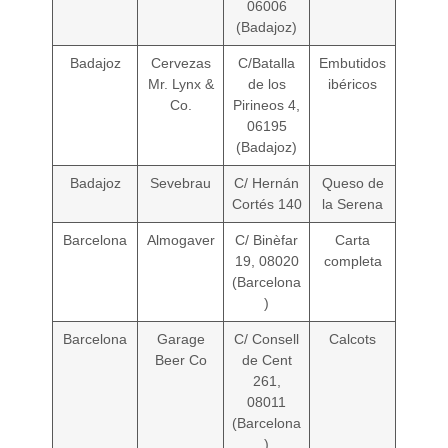
06006
(Badajoz)
Badajoz
Cervezas
C/Batalla
Embutidos
Mr. Lynx &
de los
ibéricos
Co.
Pirineos 4,
06195
(Badajoz)
Badajoz
Sevebrau
C/ Hernán
Queso de
Cortés 140
la Serena
Barcelona
Almogaver
C/ Binèfar
Carta
19, 08020
completa
(Barcelona
)
Barcelona
Garage
C/ Consell
Calcots
Beer Co
de Cent
261,
08011
(Barcelona
)