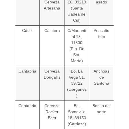
Cerveza
16, 09219
asado
Artesana
(Santa
Gadea del
Cid)
Cádiz
Caletera
C/Mananti
Pescaíto
al 13,
frito
11500
(Pto. De
Sta.
María)
Cantabria
Cerveza
Bo. La
Anchoas
Dougall’s
Vega 51,
de
39722
Santoña
(Liérganes
)
Cantabria
Cerveza
Bo.
Bonito del
Rocker
Somavilla
norte
Beer
18, 39150
(Carriazo)