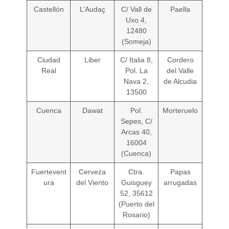
Castellón
L’Audaç
C/ Vall de
Paella
Uxo 4,
12480
(Someja)
Ciudad
Liber
C/ Italia 8,
Cordero
Real
Pol. La
del Valle
Nava 2,
de Alcudia
13500
Cuenca
Dawat
Pol.
Morteruelo
Sepes, C/
Arcas 40,
16004
(Cuenca)
Fuertevent
Cerveza
Ctra.
Papas
ura
del Viento
Guisguey
arrugadas
52, 35612
(Puerto del
Rosario)