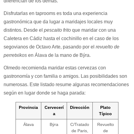
diferencian de los demás.
Disfrutarlas en taprooms es toda una experiencia
gastronómica que da lugar a maridajes locales muy
distintos. Desde el
pescaito frito
que maridar con una
Caletera en Cádiz hasta el cochinillo en el caso de los
segovianos de Octavo Arte, pasando por el
revuelto de
perretxikos
en Álava de la mano de Býra.
Olmedo recomienda maridar estas cervezas con
gastronomía y con familia o amigos. Las posibilidades son
numerosas. Este listado resume algunas recomendaciones
según en lugar donde se haga parada:
Provincia
Cervecerí
Dirección
Plato
a
Típico
Álava
Býra
C/Tratado
Revuelto
de Paris,
de