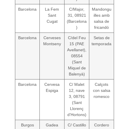
Barcelona
La Fem
C/Major,
Mandongu
Sant
31, 08921
illes amb
Cugat
(Barcelona
salsa de
)
fricandó
Barcelona
Cerveses
C/del Feu
Setas de
Montseny
15 (PAE
temporada
Avellanet),
08554
(Sant
Miquel de
Balenyà)
Barcelona
Cervesa
C/ Malet
Calçots
Espiga
12, nave
con salsa
3, 08791
romesco
(Sant
Llorenç
d’Hortons)
Burgos
Gadea
C/ Castillo
Cordero