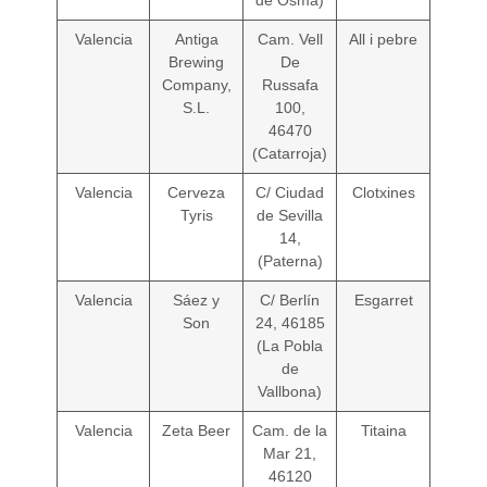
de Osma)
Valencia
Antiga
Cam. Vell
All i pebre
Brewing
De
Company,
Russafa
S.L.
100,
46470
(Catarroja)
Valencia
Cerveza
C/ Ciudad
Clotxines
Tyris
de Sevilla
14,
(Paterna)
Valencia
Sáez y
C/ Berlín
Esgarret
Son
24, 46185
(La Pobla
de
Vallbona)
Valencia
Zeta Beer
Cam. de la
Titaina
Mar 21,
46120