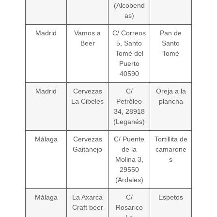
(Alcobend
as)
Madrid
Vamos a
C/ Correos
Pan de
Beer
5, Santo
Santo
Tomé del
Tomé
Puerto
40590
Madrid
Cervezas
C/
Oreja a la
La Cibeles
Petróleo
plancha
34, 28918
(Leganés)
Málaga
Cervezas
C/ Puente
Tortillita de
Gaitanejo
de la
camarone
Molina 3,
s
29550
(Ardales)
Málaga
La Axarca
C/
Espetos
Craft beer
Rosarico