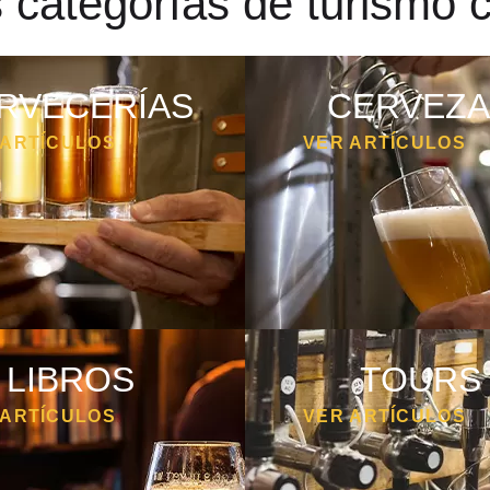
 categorías de turismo 
RVECERÍAS
CERVEZA
 ARTÍCULOS
VER ARTÍCULOS
LIBROS
TOURS
 ARTÍCULOS
VER ARTÍCULOS