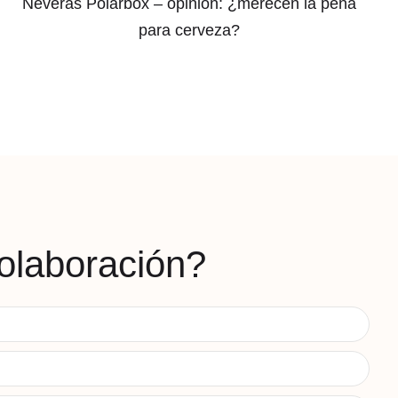
Neveras Polarbox – opinión: ¿merecen la pena
para cerveza?
olaboración?