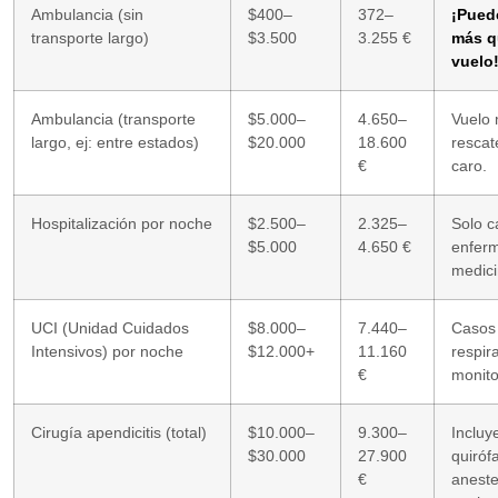
Ambulancia (sin
$400–
372–
¡Pued
transporte largo)
$3.500
3.255 €
más q
vuelo
Ambulancia (transporte
$5.000–
4.650–
Vuelo 
largo, ej: entre estados)
$20.000
18.600
resca
€
caro.
Hospitalización por noche
$2.500–
2.325–
Solo 
$5.000
4.650 €
enferm
medici
UCI (Unidad Cuidados
$8.000–
7.440–
Casos 
Intensivos) por noche
$12.000+
11.160
respir
€
monito
Cirugía apendicitis (total)
$10.000–
9.300–
Incluy
$30.000
27.900
quiróf
€
aneste