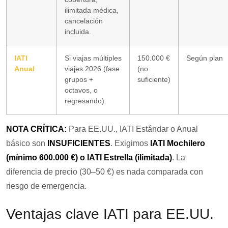
ilimitada médica,
cancelación
incluida.
IATI
Si viajas múltiples
150.000 €
Según plan
Anual
viajes 2026 (fase
(no
grupos +
suficiente)
octavos, o
regresando).
NOTA CRÍTICA:
Para EE.UU., IATI Estándar o Anual
básico son
INSUFICIENTES
. Exigimos
IATI Mochilero
(mínimo 600.000 €) o IATI Estrella (ilimitada)
. La
diferencia de precio (30–50 €) es nada comparada con
riesgo de emergencia.
Ventajas clave IATI para EE.UU.