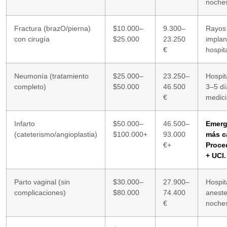
noches
Fractura (brazO/pierna)
$10.000–
9.300–
Rayos 
con cirugía
$25.000
23.250
implan
€
hospit
Neumonía (tratamiento
$25.000–
23.250–
Hospit
completo)
$50.000
46.500
3–5 dí
€
medici
Infarto
$50.000–
46.500–
Emerg
(cateterismo/angioplastia)
$100.000+
93.000
más c
€+
Proce
+ UCI.
Parto vaginal (sin
$30.000–
27.900–
Hospit
complicaciones)
$80.000
74.400
aneste
€
noche