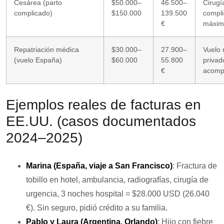
Cesárea (parto
$50.000–
46.500–
Cirugí
complicado)
$150.000
139.500
compli
€
máxim
Repatriación médica
$30.000–
27.900–
Vuelo
(vuelo España)
$60.000
55.800
privad
€
acomp
Ejemplos reales de facturas en
EE.UU. (casos documentados
2024–2025)
Marina (España, viaje a San Francisco)
: Fractura de
tobillo en hotel, ambulancia, radiografías, cirugía de
urgencia, 3 noches hospital =
$28.000 USD (26.040
€)
. Sin seguro, pidió crédito a su familia.
Pablo y Laura (Argentina, Orlando)
: Hijo con fiebre