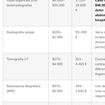
Visita urgencias (con
$4.000–
3.720–
Caso r
tests/radiografía)
$20.000
18.600
$46.0
€
dolor
abdom
hospit
Radiografía simple
$100–
93–930
Varía 
$1.000
€
locali
(brazo
pecho)
Tomografía CT
$270–
251–
Con/si
$4.800
4.465 €
contra
difere
órgano
Resonancia Magnética
$375–
349–
Uno de
(MRI)
$2.850
2.650 €
más ca
seguro