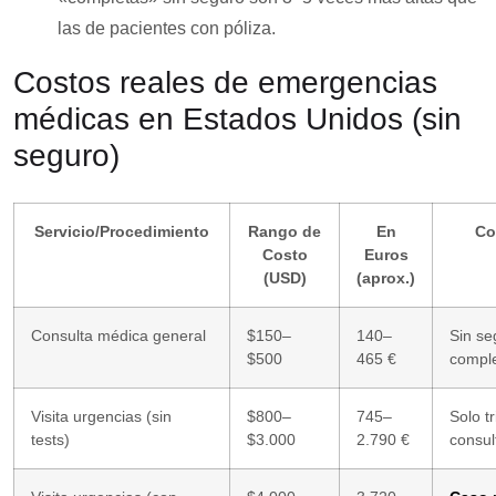
las de pacientes con póliza.
Costos reales de emergencias
médicas en Estados Unidos (sin
seguro)
Servicio/Procedimiento
Rango de
En
Co
Costo
Euros
(USD)
(aprox.)
Consulta médica general
$150–
140–
Sin seg
$500
465 €
comple
Visita urgencias (sin
$800–
745–
Solo tr
tests)
$3.000
2.790 €
consul