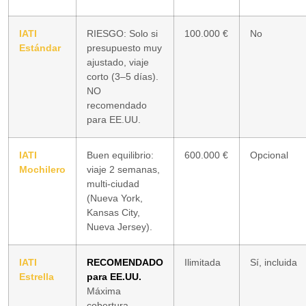
IATI
RIESGO: Solo si
100.000 €
No
Estándar
presupuesto muy
ajustado, viaje
corto (3–5 días).
NO
recomendado
para EE.UU.
IATI
Buen equilibrio:
600.000 €
Opcional
Mochilero
viaje 2 semanas,
multi-ciudad
(Nueva York,
Kansas City,
Nueva Jersey).
IATI
RECOMENDADO
Ilimitada
Sí, incluida
Estrella
para EE.UU.
Máxima
cobertura,