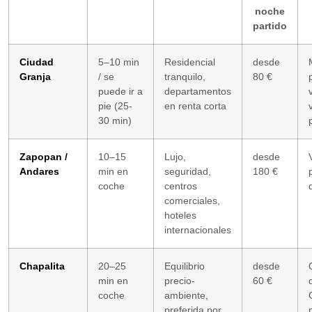
noche
partido
Ciudad
5–10 min
Residencial
desde
Granja
/ se
tranquilo,
80 €
puede ir a
departamentos
pie (25-
en renta corta
30 min)
Zapopan /
10–15
Lujo,
desde
Andares
min en
seguridad,
180 €
coche
centros
comerciales,
hoteles
internacionales
Chapalita
20–25
Equilibrio
desde
min en
precio-
60 €
coche
ambiente,
preferida por