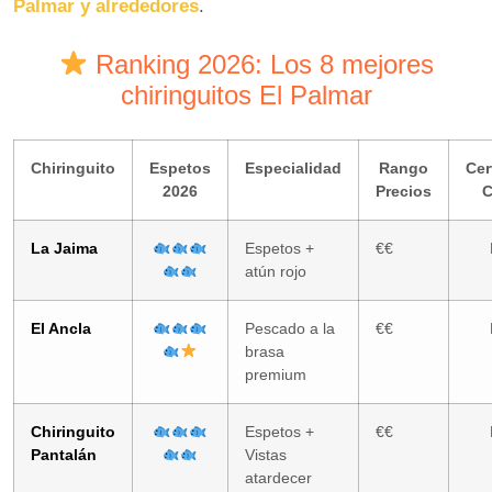
Palmar y alrededores
.
Ranking 2026: Los 8 mejores
chiringuitos El Palmar
Chiringuito
Espetos
Especialidad
Rango
Cer
2026
Precios
C
La Jaima
Espetos +
€€
atún rojo
El Ancla
Pescado a la
€€
brasa
premium
Chiringuito
Espetos +
€€
Pantalán
Vistas
atardecer