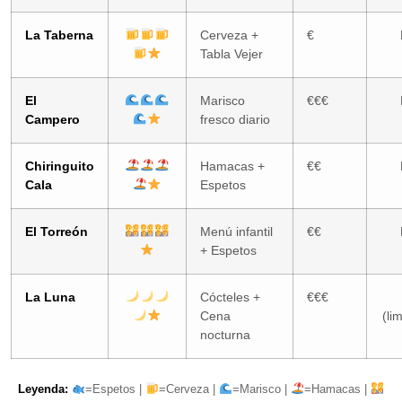
La Taberna
Cerveza +
€
Tabla Vejer
El
Marisco
€€€
Campero
fresco diario
Chiringuito
Hamacas +
€€
Cala
Espetos
El Torreón
Menú infantil
€€
+ Espetos
La Luna
Cócteles +
€€€
Cena
(li
nocturna
Leyenda:
=Espetos |
=Cerveza |
=Marisco |
=Hamacas |