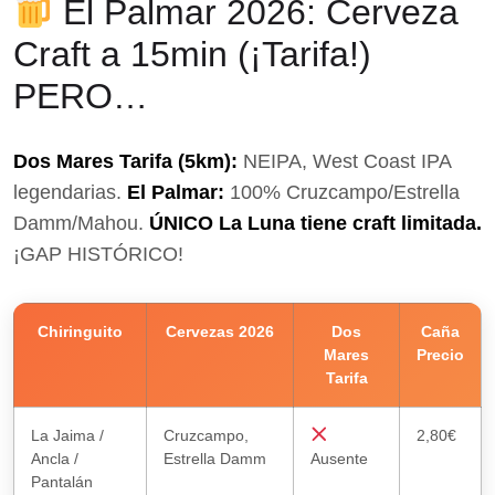
El Palmar 2026: Cerveza
Craft a 15min (¡Tarifa!)
PERO…
Dos Mares Tarifa (5km):
NEIPA, West Coast IPA
legendarias.
El Palmar:
100% Cruzcampo/Estrella
Damm/Mahou.
ÚNICO La Luna tiene craft limitada.
¡GAP HISTÓRICO!
Chiringuito
Cervezas 2026
Dos
Caña
Mares
Precio
Tarifa
La Jaima /
Cruzcampo,
2,80€
Ancla /
Estrella Damm
Ausente
Pantalán